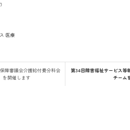
り
ス
医療
社会保障審議会介護給付費分科会
第34回障害福祉サービス等
議）を開催します
チーム