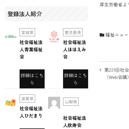
厚生労働省よ
登録法人紹介
宮城県
鹿児島県
福祉ニュー
社会福祉法
社会福祉法
人青葉福祉
人ほほえみ
会
会
投
第221回
詳細はこち
詳細はこち
稿
（Web会
ら
ら
ナ
ビ
滋賀県
山梨県
社会福祉法
ゲ
人ひだまり
社会福祉法
ー
人欣寿会