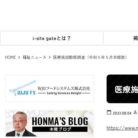
i-site gateとは？
掲
HOME
福祉ニュース
医療施設動態調査（令和５年５月末概数）
医療
calendar_today
person_outline
2023.08.04
https://www.m