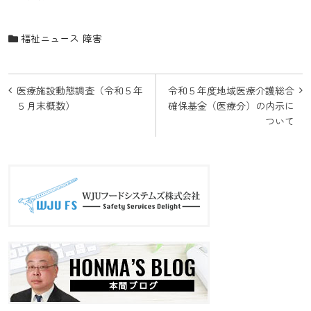
福祉ニュース
障害
投
医療施設動態調査（令和５年
令和５年度地域医療介護総合
稿
５月末概数）
確保基金（医療分）の内示に
ついて
ナ
ビ
ゲ
ー
シ
ョ
ン