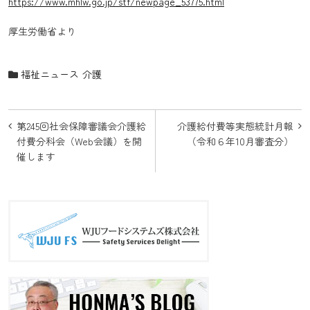
https://www.mhlw.go.jp/stf/newpage_53775.html
厚生労働省より
福祉ニュース
介護
投
第245回社会保障審議会介護給
介護給付費等実態統計月報
稿
付費分科会（Web会議）を開
（令和６年10月審査分）
催します
ナ
ビ
ゲ
ー
シ
ョ
ン