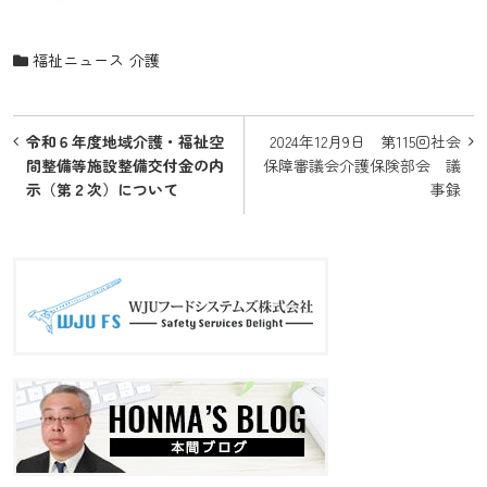
福祉ニュース
介護
投
令和６年度地域介護・福祉空
2024年12月9日 第115回社会
稿
間整備等施設整備交付金の内
保障審議会介護保険部会 議
示（第２次）について
事録
ナ
ビ
ゲ
ー
シ
ョ
ン