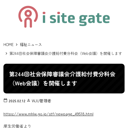
HOME
福祉ニュース
第244回社会保障審議会介護給付費分科会（Web会議）を開催します
第244回社会保障審議会介護給付費分科会
（Web会議）を開催します
WJU管理者
calendar_today
2025.02.12
person_outline
https://www.mhlw.go.jp/stf/newpage_49518.html
厚生労働省より