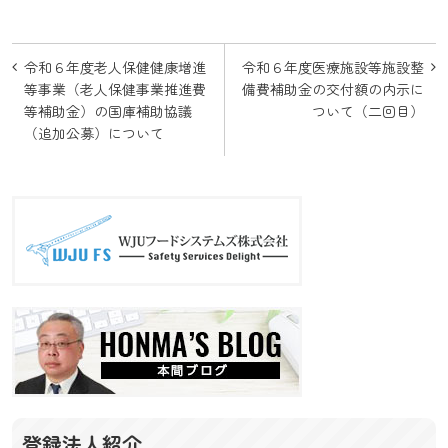
投
令和６年度老人保健健康増進
令和６年度医療施設等施設整
稿
等事業（老人保健事業推進費
備費補助金の交付額の内示に
等補助金）の国庫補助協議
ついて（二回目）
ナ
（追加公募）について
ビ
ゲ
ー
シ
ョ
ン
登録法人紹介