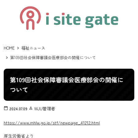
HOME
福祉ニュース
第109回社会保障審議会医療部会の開催について
第109回社会保障審議会医療部会の開催に
ついて
WJU管理者
calendar_today
2024.07.09
person_outline
https://www.mhlw.go.jp/stf/newpage_41212.html
厚生労働省より