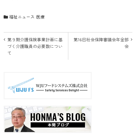
福祉ニュース
医療
投
第９期介護保険事業計画に基
第16回社会保障審議会年金部
稿
づく介護職員の必要数につい
会
て
ナ
ビ
ゲ
ー
シ
ョ
ン