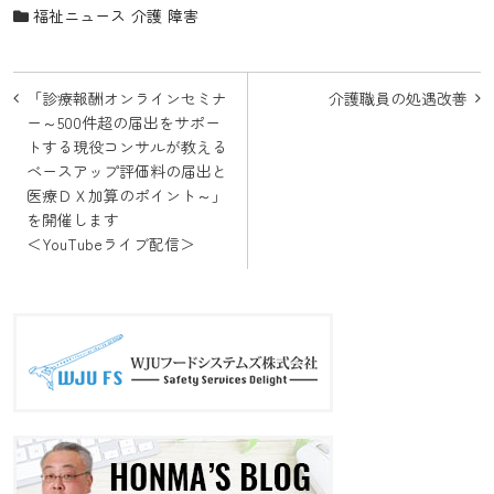
福祉ニュース
介護
障害
投
「診療報酬オンラインセミナ
介護職員の処遇改善
稿
ー～500件超の届出をサポー
トする現役コンサルが教える
ナ
ベースアップ評価料の届出と
ビ
医療ＤＸ加算のポイント～」
を開催します
ゲ
＜YouTubeライブ配信＞
ー
シ
ョ
ン