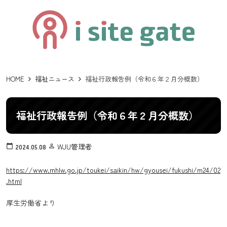
HOME
福祉ニュース
福祉行政報告例（令和６年２月分概数）
福祉行政報告例（令和６年２月分概数）
WJU管理者
calendar_today
2024.05.08
person_outline
https://www.mhlw.go.jp/toukei/saikin/hw/gyousei/fukushi/m24/02
.html
厚生労働省より