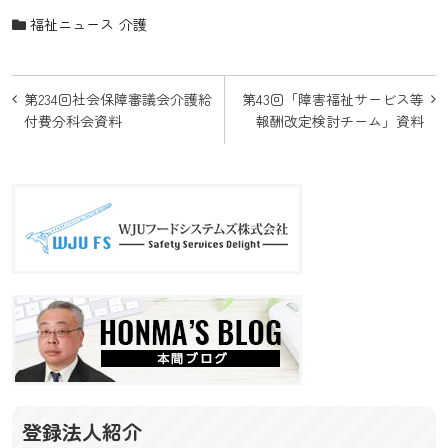
福祉ニュース
介護
投
第234回社会保障審議会介護給
第43回「障害福祉サービス等
稿
付費分科会資料
報酬改定検討チーム」資料
ナ
ビ
ゲ
ー
シ
ョ
ン
登録法人紹介