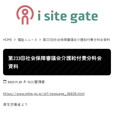
HOME
福祉ニュース
第233回社会保障審議会介護給付費分科会資料
第233回社会保障審議会介護給付費分科会
資料
WJU管理者
calendar_today
2023.11.30
person_outline
https://www.mhlw.go.jp/stf/newpage_36608.html
厚生労働省より