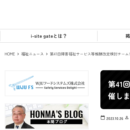
i-site gateとは？
掲
HOME
福祉ニュース
第41回障害福祉サービス等報酬改定検討チーム
第41
催し
calendar_today
person_outline
2023.10.26