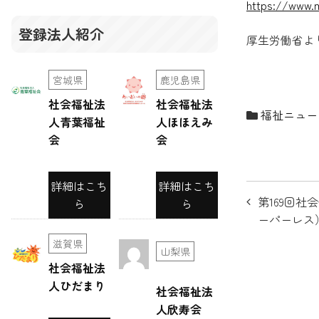
https://www.m
登録法人紹介
厚生労働省よ
宮城県
鹿児島県
社会福祉法
社会福祉法
福祉ニュー
人青葉福祉
人ほほえみ
会
会
詳細はこち
詳細はこち
投
第169回
ら
ら
稿
ーパーレス
ナ
滋賀県
山梨県
社会福祉法
ビ
人ひだまり
社会福祉法
ゲ
人欣寿会