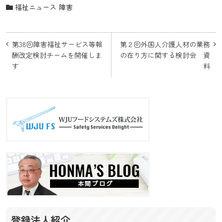
福祉ニュース
障害
投
第38回障害福祉サービス等報
第２回外国人介護人材の業務
稿
酬改定検討チームを開催しま
の在り方に関する検討会 資
す
料
ナ
ビ
ゲ
ー
シ
ョ
ン
登録法人紹介