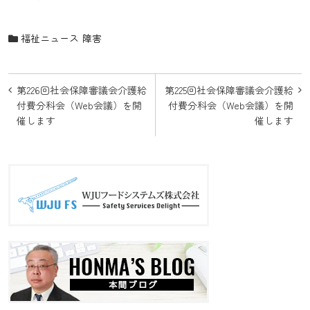
福祉ニュース
障害
投
第226回社会保障審議会介護給
第225回社会保障審議会介護給
稿
付費分科会（Web会議）を開
付費分科会（Web会議）を開
催します
催します
ナ
ビ
ゲ
ー
シ
ョ
ン