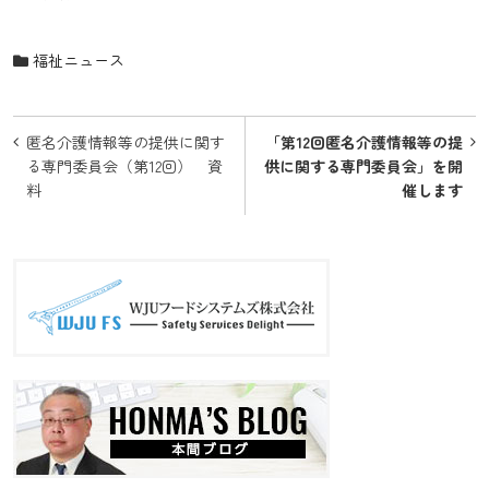
福祉ニュース
投
匿名介護情報等の提供に関す
「第12回匿名介護情報等の提
稿
る専門委員会（第12回） 資
供に関する専門委員会」を開
料
催します
ナ
ビ
ゲ
ー
シ
ョ
ン