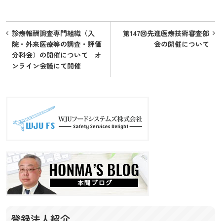
投
診療報酬調査専門組織（入
第147回先進医療技術審査部
稿
院・外来医療等の調査・評価
会の開催について
分科会）の開催について オ
ナ
ンライン会議にて開催
ビ
ゲ
ー
シ
ョ
ン
登録法人紹介