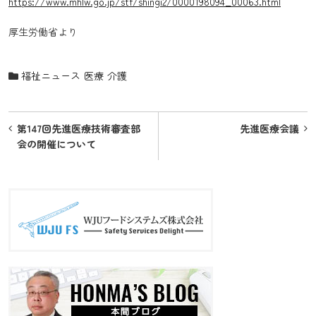
https://www.mhlw.go.jp/stf/shingi2/0000198094_00063.html
厚生労働省より
福祉ニュース
医療
介護
投
第147回先進医療技術審査部
先進医療会議
稿
会の開催について
ナ
ビ
ゲ
ー
シ
ョ
ン