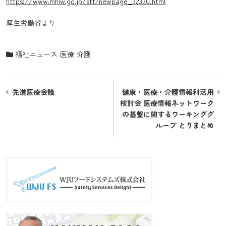
https://www.mhlw.go.jp/stf/newpage_32330.html
厚生労働省より
福祉ニュース
医療
介護
投
先進医療会議
健康・医療・介護情報利活用
稿
検討会 医療情報ネットワーク
の基盤に関するワーキンググ
ナ
ループ とりまとめ
ビ
ゲ
ー
シ
ョ
ン