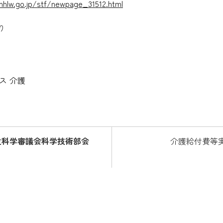
hlw.go.jp/stf/newpage_31512.html
り
ス
介護
厚生科学審議会科学技術部会
介護給付費等