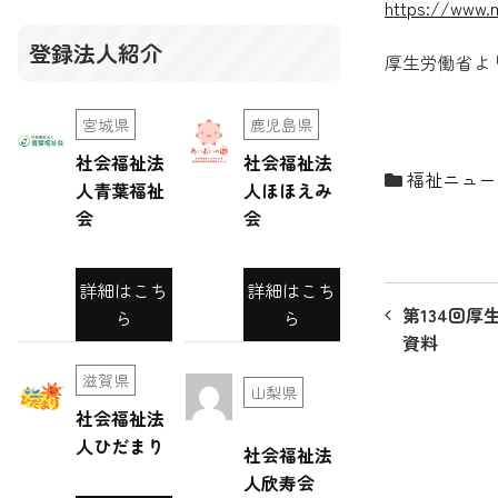
https://www.m
登録法人紹介
厚生労働省よ
宮城県
鹿児島県
社会福祉法
社会福祉法
福祉ニュー
人青葉福祉
人ほほえみ
会
会
詳細はこち
詳細はこち
投
第134回
ら
ら
稿
資料
ナ
滋賀県
山梨県
社会福祉法
ビ
人ひだまり
社会福祉法
ゲ
人欣寿会