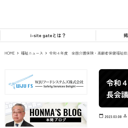
i-site gateとは？
掲
HOME
福祉ニュース
令和４年度 全国介護保険・高齢者保健福祉担
令和
長会
calendar_today
person_outline
2023.03.08