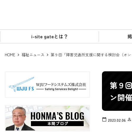
i-site gateとは？
掲
HOME
福祉ニュース
第９回「障害児通所支援に関する検討会（オン
第９
ン開
calendar_today
person_outline
2023.02.06