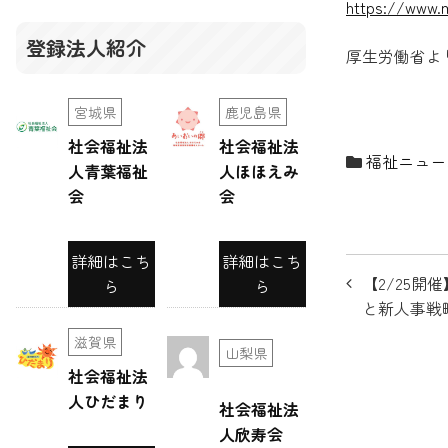
https://www.m
登録法人紹介
厚生労働省よ
宮城県
鹿児島県
社会福祉法
社会福祉法
福祉ニュー
人青葉福祉
人ほほえみ
会
会
詳細はこち
詳細はこち
投
【2/25
ら
ら
稿
と新人事戦
ナ
滋賀県
山梨県
社会福祉法
ビ
人ひだまり
社会福祉法
ゲ
人欣寿会