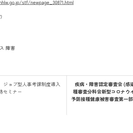
hlw.go.jp/stf/newpage_30871.html
り
ス
障害
開催】ジョブ型人事考課制度導入
疾病・障害認定審査会 (感
略セミナー
種審査分科会新型コロナウ
予防接種健康被害審査第一部