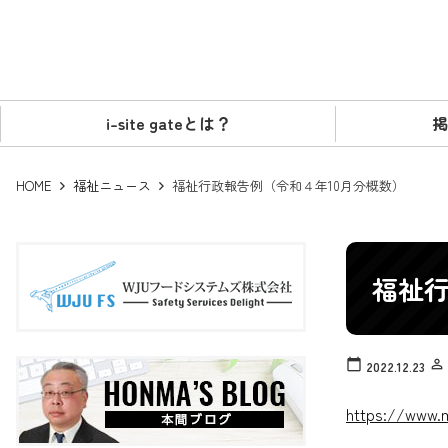
i-site gateとは？
掲
HOME
福祉ニュース
福祉行政報告例（令和４年10月分概数）
福祉行
calendar_today
person_outline
2022.12.23
https://www.m