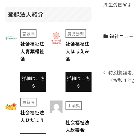
厚生労働省よ
登録法人紹介
宮城県
鹿児島県
福祉ニュー
社会福祉法
社会福祉法
人青葉福祉
人ほほえみ
会
会
投
特別養護老
詳細はこち
詳細はこち
稿
（令和４年
ら
ら
ナ
ビ
滋賀県
山梨県
社会福祉法
ゲ
人ひだまり
社会福祉法
ー
人欣寿会