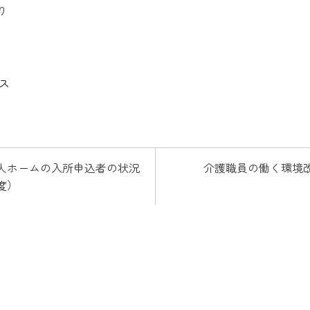
り
ス
人ホームの入所申込者の状況
介護職員の働く環境
度）