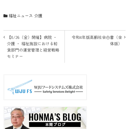
福祉ニュース
介護
投
【8/26（金）開催】病院 ・
令和4年版高齢社会白書（全
稿
介護 ・ 福祉施設における給
体版）
食部門の運営管理と経営戦略
ナ
セミナー
ビ
ゲ
ー
シ
ョ
ン