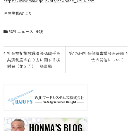
https://www.mhlw.go.jp/stf/newpage_73907.html
厚生労働省より
福祉ニュース
介護
投
社会福祉施設職員等退職手当
第128回社会保障審議会医療部
稿
共済制度の在り方に関する検
会の開催について
討会（第２回） 議事録
ナ
ビ
ゲ
ー
シ
ョ
ン