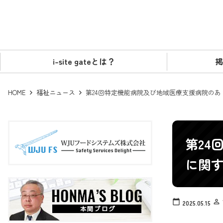
i-site gateとは？
掲
HOME
福祉ニュース
第24回特定機能病院及び地域医療支援病院の
第24
に関
calendar_today
person_outline
2025.05.15