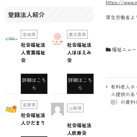
https://www.m
登録法人紹介
厚生労働省よ
宮城県
鹿児島県
社会福祉法
社会福祉法
福祉ニュー
人青葉福祉
人ほほえみ
会
会
詳細はこち
詳細はこち
投
有料老人ホ
ら
ら
稿
ス提供のあ
回）の資料
ナ
滋賀県
山梨県
社会福祉法
ビ
人ひだまり
社会福祉法
ゲ
人欣寿会