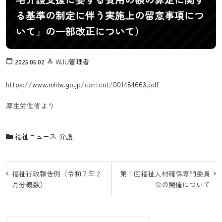
る基準の制定に伴う実施上の留意事項につ
いて」の一部改正について）
WJU管理者
calendar_today
2025.05.02
person_outline
https://www.mhlw.go.jp/content/001484663.pdf
厚生労働省より
福祉ニュース
介護
投
福祉行政報告例（令和７年２
第１回福祉人材確保専門委員
稿
月分概数）
会の開催について
ナ
ビ