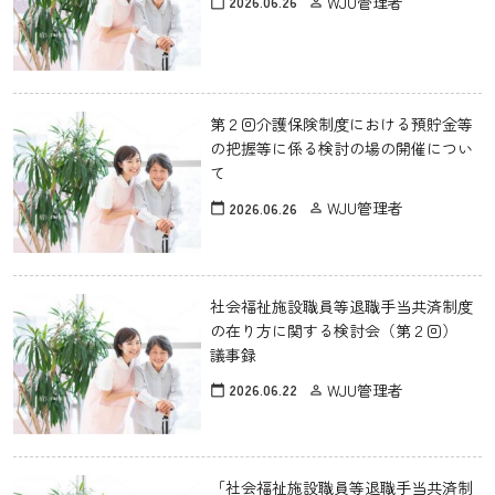
WJU管理者
2026.06.26
calendar_today
person_outline
第２回介護保険制度における預貯金等
の把握等に係る検討の場の開催につい
て
WJU管理者
2026.06.26
calendar_today
person_outline
社会福祉施設職員等退職手当共済制度
の在り方に関する検討会（第２回）
議事録
WJU管理者
2026.06.22
calendar_today
person_outline
「社会福祉施設職員等退職手当共済制