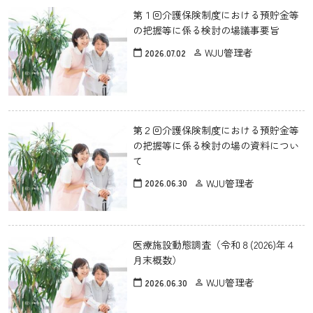
第１回介護保険制度における預貯金等
の把握等に係る検討の場議事要旨
WJU管理者
2026.07.02
calendar_today
person_outline
第２回介護保険制度における預貯金等
の把握等に係る検討の場の資料につい
て
WJU管理者
2026.06.30
calendar_today
person_outline
医療施設動態調査（令和８(2026)年４
月末概数）
WJU管理者
2026.06.30
calendar_today
person_outline