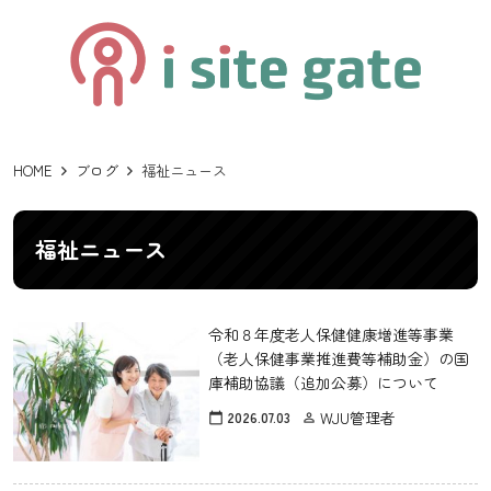
HOME
ブログ
福祉ニュース
福祉ニュース
令和８年度老人保健健康増進等事業
（老人保健事業推進費等補助金）の国
庫補助協議（追加公募）について
WJU管理者
2026.07.03
calendar_today
person_outline