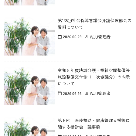
第135回社会保障審議会介護保険部会の
資料について
WJU管理者
2026.06.29
calendar_today
person_outline
令和８年度地域介護・福祉空間整備等
施設整備交付金（一次協議分）の内示
について
WJU管理者
2026.06.26
calendar_today
person_outline
第６回 医療扶助・健康管理支援等に
関する検討会 議事録