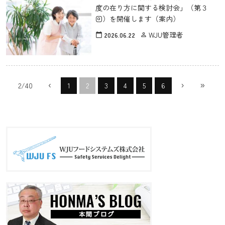
度の在り方に関する検討会」（第３
回）を開催します（案内）
WJU管理者
2026.06.22
calendar_today
person_outline
‹
›
»
2/40
1
2
3
4
5
6